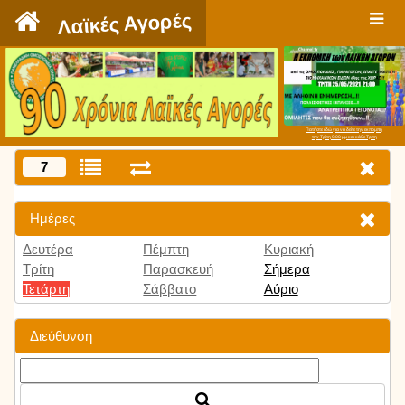
`
Λαϊκές Αγορές
Πατήστε εδώ για να δείτε την εκπομπή
την Τρίτη 9:00 μμ και κάθε Τρίτη
7
Ημέρες
Δευτέρα
Πέμπτη
Κυριακή
Τρίτη
Παρασκευή
Σήμερα
Τετάρτη
Σάββατο
Αύριο
Διεύθυνση