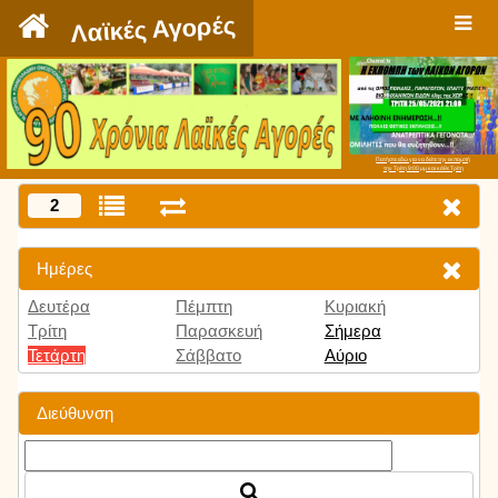
`
Λαϊκές Αγορές
Πατήστε εδώ για να δείτε την εκπομπή
την Τρίτη 9:00 μμ και κάθε Τρίτη
2
Ημέρες
Δευτέρα
Πέμπτη
Κυριακή
Τρίτη
Παρασκευή
Σήμερα
Τετάρτη
Σάββατο
Αύριο
Διεύθυνση