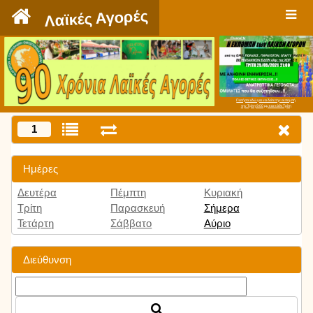
`
Λαϊκές Αγορές
Πατήστε εδώ για να δείτε την εκπομπή
την Τρίτη 9:00 μμ και κάθε Τρίτη
1
Ημέρες
Δευτέρα
Πέμπτη
Κυριακή
Τρίτη
Παρασκευή
Σήμερα
Τετάρτη
Σάββατο
Αύριο
Διεύθυνση