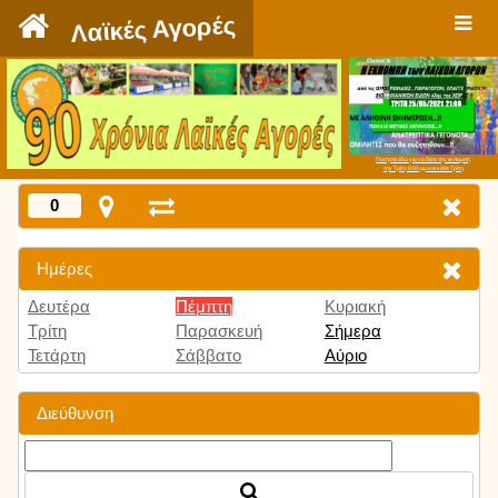
`
Λαϊκές Αγορές
Πατήστε εδώ για να δείτε την εκπομπή
την Τρίτη 9:00 μμ και κάθε Τρίτη
0
Ημέρες
Δευτέρα
Πέμπτη
Κυριακή
Τρίτη
Παρασκευή
Σήμερα
Τετάρτη
Σάββατο
Αύριο
Διεύθυνση