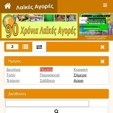
`
Λαϊκές Αγορές
Πατήστε εδώ για να δείτε την εκπομπή
την Τρίτη 9:00 μμ και κάθε Τρίτη
2
Ημέρες
Δευτέρα
Πέμπτη
Κυριακή
Τρίτη
Παρασκευή
Σήμερα
Τετάρτη
Σάββατο
Αύριο
Διεύθυνση